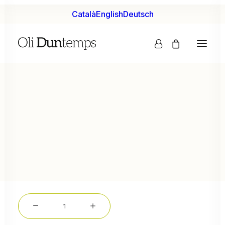
Català
English
Deutsch
duntemps
84
€
info@oliduntemps.cat
quantitat
de