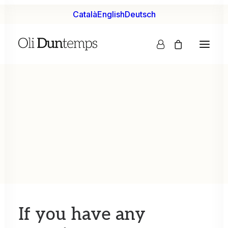
Català
English
Deutsch
Contact us
info@oliduntemps.cat
Contact us
If
you
have
any