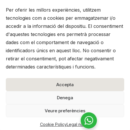
Per oferir les millors experiències, utilitzem
tecnologies com a cookies per emmagatzemar i/o
accedir a la informació del dispositiu. El consentiment
d'aquestes tecnologies ens permetrà processar
dades com el comportament de navegació o
identificadors únics en aquest lloc. No consentir o
retirar el consentiment, pot afectar negativament
determinades característiques i funcions.
Legal notice
Terms and conditions
Accepta
Cookie Policy
Privacy policy
Denega
Veure preferències
Cookie Policy
Legal notice